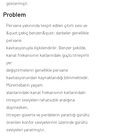
göstermişti
Problem
Pervane yakınında tespit edilen çıtırtı sesi ve
&quot;çekiç benzeri&quot; darbeler genellikle
pervane
kavitasyonuyla ilişkilendirilir. Benzer şekilde,
kanat frekansının katlarındaki güçlü titreşimli
yer
değiştirmelerin genellikle pervane
kavitasyonundan kaynaklandığı bilinmektedir.
Mürettebatın yaşam
alanlarındaki kanat frekansının katlarındaki
titreşim seviyeleri rahatsızlık aralığına
düşmezken,
titreşen güverte ve perdelerin yarattığı gürültü
önerilen konfor seviyelerinin üzerinde gürültü
seviyeleri yaratmıştır.