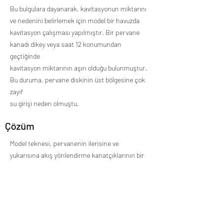
Bu bulgulara dayanarak, kavitasyonun miktarını
ve nedenini belirlemek için model bir havuzda
kavitasyon çalışması yapılmıştır. Bir pervane
kanadı dikey veya saat 12 konumundan
geçtiğinde
kavitasyon miktarının aşırı olduğu bulunmuştur.
Bu duruma, pervane diskinin üst bölgesine çok
zayıf
su girişi neden olmuştu.
Çözüm
Model teknesi, pervanenin ilerisine ve
yukarısına akış yönlendirme kanatçıklarının bir
çözüm olarak
düşünülmesi sonucunu doğurdu. Tankta çeşitli
konfigürasyonlar test edildi ve pervane diskinin
tepesine akışı en iyi iyileştiren ve böylece
pervane kavitasyonun