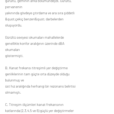
gürültü, geminin arka bölümündeydi. Gürültü,
pervanenin
yakınında gövdeye çıtırdama ve ara sıra şiddetli
&quot;çekiç benzeri&quot; darbelerden
oluşuyordu.
Gürültü seviyesi okumaları mahallelerde
genellikle konfor aralığının üzerinde dBA
okumaları
göstermişti.
B. Kanat frekansı titreşimli yer değiştirme
genliklerinin tam güçte orta düzeyde olduğu
bulunmuş ve
üst hız aralığında herhangi bir rezonans belirtisi
olmamıştı.
C. Titreşim ölçümleri kanat frekansının
katlarında (2,3,4,5 ve 6) güçlü yer değiştirmeler