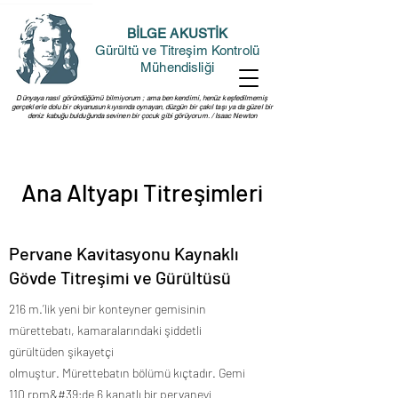
BİLGE AKUSTİK
Gürültü ve Titreşim Kontrolü
Mühendisliği
Dünyaya nasıl göründüğümü bilmiyorum ; ama ben kendimi, henüz keşfedilmemiş
gerçeklerle dolu bir okyanusun kıyısında oynayan, düzgün bir çakıl taşı ya da güzel bir
deniz kabuğu bulduğunda sevinen bir çocuk gibi görüyorum. / Isaac Newton
Ana Altyapı Titreşimleri
Pervane Kavitasyonu Kaynaklı
Gövde Titreşimi ve Gürültüsü
216 m.’lik yeni bir konteyner gemisinin
mürettebatı, kamaralarındaki şiddetli
gürültüden şikayetçi
olmuştur. Mürettebatın bölümü kıçtadır. Gemi
110 rpm&#39;de 6 kanatlı bir pervaneyi