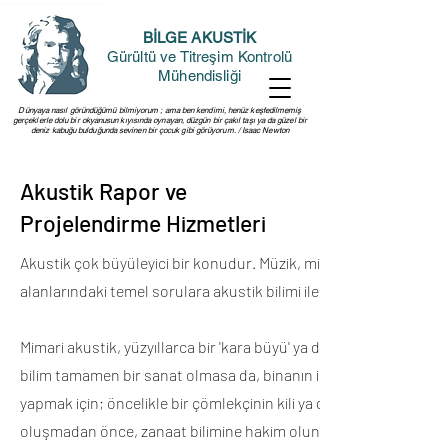
BİLGE AKUSTİK
Gürültü ve Titreşim Kontrolü
Mühendisliği
Dünyaya nasıl göründüğümü bilmiyorum ; ama ben kendimi, henüz keşfedilmemiş
gerçeklerle dolu bir okyanusun kıyısında oynayan, düzgün bir çakıl taşı ya da güzel bir
deniz kabuğu bulduğunda sevinen bir çocuk gibi görüyorum. / Isaac Newton
Akustik Rapor ve
Projelendirme Hizmetleri
Akustik çok büyüleyici bir konudur. Müzik, mimarlık, mühendislik, b
alanlarındaki temel sorulara akustik bilimi ile cevap bulmaya çalı
Mimari akustik, yüzyıllarca bir 'kara büyü' ya da belki de daha mak
bilim tamamen bir sanat olmasa da, binanın işlevsel olduğu kada
yapmak için; öncelikle bir çömlekçinin kili ya da bir ressamın yağla
oluşmadan önce, zanaat bilimine hakim olunmalıdır.