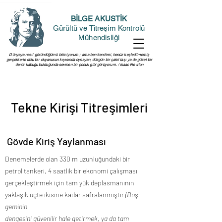
BİLGE AKUSTİK
Gürültü ve Titreşim Kontrolü
Mühendisliği
Dünyaya nasıl göründüğümü bilmiyorum ; ama ben kendimi, henüz keşfedilmemiş
gerçeklerle dolu bir okyanusun kıyısında oynayan, düzgün bir çakıl taşı ya da güzel bir
deniz kabuğu bulduğunda sevinen bir çocuk gibi görüyorum. / Isaac Newton
Tekne Kirişi Titreşimleri
Gövde Kiriş Yaylanması
Denemelerde olan 330 m uzunluğundaki bir
petrol tankeri, 4 saatlik bir ekonomi çalışması
gerçekleştirmek için tam yük deplasmanının
yaklaşık üçte ikisine kadar safralanmıştır
(Boş
geminin
dengesini güvenilir hale getirmek, ya da tam