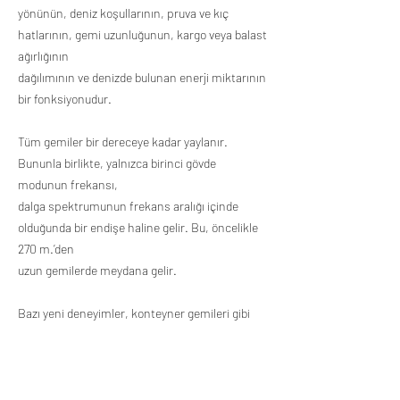
yönünün, deniz koşullarının, pruva ve kıç
hatlarının, gemi uzunluğunun, kargo veya balast
ağırlığının
dağılımının ve denizde bulunan enerji miktarının
bir fonksiyonudur.
Tüm gemiler bir dereceye kadar yaylanır.
Bununla birlikte, yalnızca birinci gövde
modunun frekansı,
dalga spektrumunun frekans aralığı içinde
olduğunda bir endişe haline gelir. Bu, öncelikle
270 m.’den
uzun gemilerde meydana gelir.
Bazı yeni deneyimler, konteyner gemileri gibi
burulmada çok esnek olan gemilerde meydana
gelen
benzer bir olgunun varlığına işaret etmektedir.
Bu durumda, gövde kirişinin burulma rezonansı