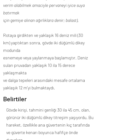
verim alabilmek amaciyle pervaneyi iyice suya
batırmak
için gemiye alınan ağırlıklara denir; balast).
Rotaya girdikten ve yaklaşık 16 deniz mili (30
km) yaptıktan sonra, gövde iki düğümlü dikey
modunda
esnemeye veya yaylanmaya başlamıştır. Deniz
suları pruvadan yaklaşık 10 ila 15 derece
yaklaşmakta
ve dalga tepeleri arasındaki mesafe ortalama
yaklaşık 12 m'yi bulmaktaydı.
Belirtiler
Gövde kirişi, tahmini genliği 30 ila 45 cm. olan,
görünür iki düğümlü dikey titreşim yaşıyordu. Bu
hareket, özellikle ana güvertenin kıç tarafında
ve güverte kenarı boyunca hafifçe önde
dururken