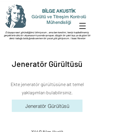
BİLGE AKUSTİK
Gürültü ve Titreşim Kontrolü
Mühendisliği
Dünyaya nasıl göründüğümü bilmiyorum ; ama ben kendimi, henüz keşfedilmemiş
gerçeklerle dolu bir okyanusun kıyısında oynayan, düzgün bir çakıl taşı ya da güzel bir
deniz kabuğu bulduğunda sevinen bir çocuk gibi görüyorum. / Isaac Newton
Jeneratör Gürültüsü
Ekte jeneratör gürültüsüne ait temel
yaklaşımları bulabilirsiniz.
Jeneratör Gürültüsü
2014 © Bilge Akustik