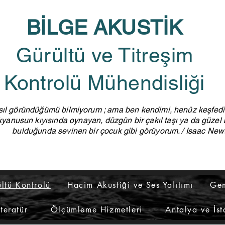
BİLGE AKUSTİK
Gürültü ve Titreşim
Kontrolü Mühendisliği
ıl göründüğümü bilmiyorum ; ama ben kendimi, henüz keşfedi
kyanusun kıyısında oynayan, düzgün bir çakıl taşı ya da güzel
bulduğunda sevinen bir çocuk gibi görüyorum. / Isaac New
ültü Kontrolü
Hacim Akustiği ve Ses Yalıtımı
Gem
iteratür
Ölçümleme Hizmetleri
Antalya ve İst