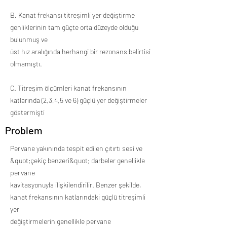
B. Kanat frekansı titreşimli yer değiştirme
genliklerinin tam güçte orta düzeyde olduğu
bulunmuş ve
üst hız aralığında herhangi bir rezonans belirtisi
olmamıştı.
C. Titreşim ölçümleri kanat frekansının
katlarında (2,3,4,5 ve 6) güçlü yer değiştirmeler
göstermişti
Problem
Pervane yakınında tespit edilen çıtırtı sesi ve
&quot;çekiç benzeri&quot; darbeler genellikle
pervane
kavitasyonuyla ilişkilendirilir. Benzer şekilde,
kanat frekansının katlarındaki güçlü titreşimli
yer
değiştirmelerin genellikle pervane