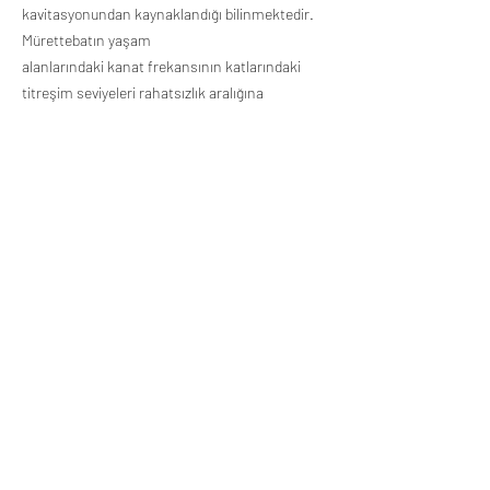
kavitasyonundan kaynaklandığı bilinmektedir.
Mürettebatın yaşam
alanlarındaki kanat frekansının katlarındaki
titreşim seviyeleri rahatsızlık aralığına
düşmezken,
titreşen güverte ve perdelerin yarattığı gürültü
önerilen konfor seviyelerinin üzerinde gürültü
seviyeleri yaratmıştır.
Bu bulgulara dayanarak, kavitasyonun miktarını
ve nedenini belirlemek için model bir havuzda
kavitasyon çalışması yapılmıştır. Bir pervane
kanadı dikey veya saat 12 konumundan
geçtiğinde
kavitasyon miktarının aşırı olduğu bulunmuştur.
Bu duruma, pervane diskinin üst bölgesine çok
zayıf
su girişi neden olmuştu.