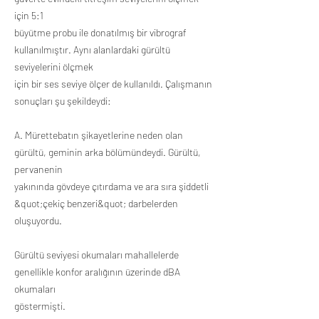
için 5:1
büyütme probu ile donatılmış bir vibrograf
kullanılmıştır. Aynı alanlardaki gürültü
seviyelerini ölçmek
için bir ses seviye ölçer de kullanıldı. Çalışmanın
sonuçları şu şekildeydi:
A. Mürettebatın şikayetlerine neden olan
gürültü, geminin arka bölümündeydi. Gürültü,
pervanenin
yakınında gövdeye çıtırdama ve ara sıra şiddetli
&quot;çekiç benzeri&quot; darbelerden
oluşuyordu.
Gürültü seviyesi okumaları mahallelerde
genellikle konfor aralığının üzerinde dBA
okumaları
göstermişti.