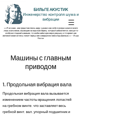
БИЛЬГЕ АКУСТИК
Инженерство контроля шума и
вибрации
<<Я не знаю, кем представляюсь миру; однако сам себе я всегда казался всего
лишь мальчиком, играющим на морском берегу, который забавляется, находя то
особенно гладкий камешек, то необычайно красивую ракушку, в то время как
великий океан истины лежит перед ним совершенно неисследованным.>>
- Исаак
Нютон
Машины с главным
приводом
1. Продольная вибрация вала
Продольная вибрация вала вызывается
изменением частоты вращения лопастей
на гребном винте, что заставляет весь
гребной винт, вал, упорный подшипник и