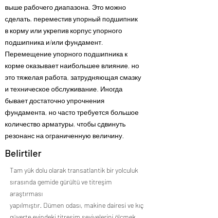
выше рабочего диапазона. Это можно
сделать, переместив упорный подшипник
в корму или укрепив корпус упорного
подшипника и/или фундамент.
Перемещение упорного подшипника к
корме оказывает наибольшее влияние, но
это тяжелая работа, затрудняющая смазку
и техническое обслуживание. Иногда
бывает достаточно упрочнения
фундамента, но часто требуется большое
количество арматуры, чтобы сдвинуть
резонанс на ограниченную величину.
Belirtiler
Tam yük dolu olarak transatlantik bir yolculuk
sırasında gemide gürültü ve titreşim
araştırması
yapılmıştır. Dümen odası, makine dairesi ve kıç
güverte evindeki titreşim seviyelerini ölçmek