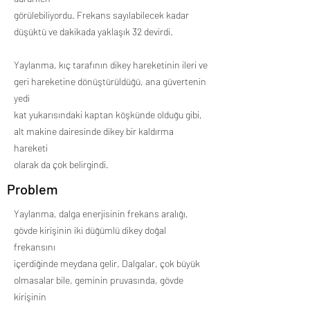
görülebiliyordu. Frekans sayılabilecek kadar
düşüktü ve dakikada yaklaşık 32 devirdi.
Yaylanma, kıç tarafının dikey hareketinin ileri ve
geri hareketine dönüştürüldüğü, ana güvertenin
yedi
kat yukarısındaki kaptan köşkünde olduğu gibi,
alt makine dairesinde dikey bir kaldırma
hareketi
olarak da çok belirgindi.
Problem
Yaylanma, dalga enerjisinin frekans aralığı,
gövde kirişinin iki düğümlü dikey doğal
frekansını
içerdiğinde meydana gelir. Dalgalar, çok büyük
olmasalar bile, geminin pruvasında, gövde
kirişinin