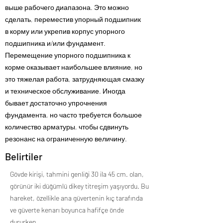
выше рабочего диапазона. Это можно
сделать, переместив упорный подшипник
в корму или укрепив корпус упорного
подшипника и/или фундамент.
Перемещение упорного подшипника к
корме оказывает наибольшее влияние, но
это тяжелая работа, затрудняющая смазку
и техническое обслуживание. Иногда
бывает достаточно упрочнения
фундамента, но часто требуется большое
количество арматуры, чтобы сдвинуть
резонанс на ограниченную величину.
Belirtiler
Gövde kirişi, tahmini genliği 30 ila 45 cm. olan,
görünür iki düğümlü dikey titreşim yaşıyordu. Bu
hareket, özellikle ana güvertenin kıç tarafında
ve güverte kenarı boyunca hafifçe önde
dururken