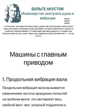
БИЛЬГЕ АКУСТИК
Инженерство контроля шума и
вибрации
<<Я не знаю, кем представляюсь миру; однако сам себе я всегда казался всего
лишь мальчиком, играющим на морском берегу, который забавляется, находя то
особенно гладкий камешек, то необычайно красивую ракушку, в то время как
великий океан истины лежит перед ним совершенно неисследованным.>>
- Исаак
Нютон
Машины с главным
приводом
1. Продольная вибрация вала
Продольная вибрация вала вызывается
изменением частоты вращения лопастей
на гребном винте, что заставляет весь
гребной винт, вал, упорный подшипник и