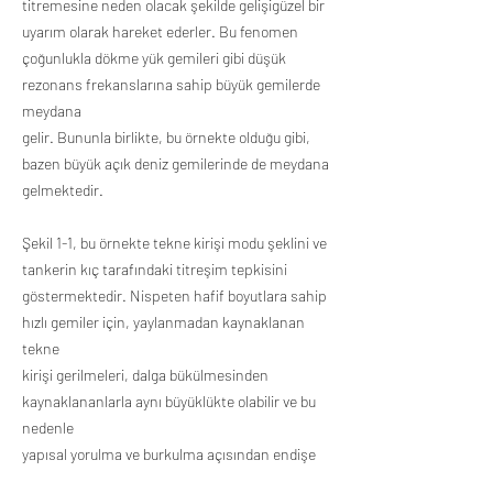
titremesine neden olacak şekilde gelişigüzel bir
uyarım olarak hareket ederler. Bu fenomen
çoğunlukla dökme yük gemileri gibi düşük
rezonans frekanslarına sahip büyük gemilerde
meydana
gelir. Bununla birlikte, bu örnekte olduğu gibi,
bazen büyük açık deniz gemilerinde de meydana
gelmektedir.
Şekil 1-1, bu örnekte tekne kirişi modu şeklini ve
tankerin kıç tarafındaki titreşim tepkisini
göstermektedir. Nispeten hafif boyutlara sahip
hızlı gemiler için, yaylanmadan kaynaklanan
tekne
kirişi gerilmeleri, dalga bükülmesinden
kaynaklananlarla aynı büyüklükte olabilir ve bu
nedenle
yapısal yorulma ve burkulma açısından endişe
kaynağı olabilir. Yaylanma, gemi hızının, pruva