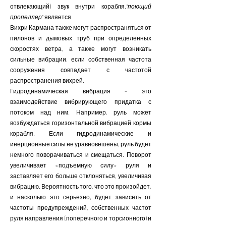
отвлекающий) звук внутри корабля.
"поющий
пропеллер"
является
Вихри Кармана также могут распространяться от
пилонов и дымовых труб при определенных
скоростях ветра, а также могут возникать
сильные вибрации, если собственная частота
сооружения совпадает с частотой
распространения вихрей.
Гидродинамическая вибрация – это
взаимодействие вибрирующего придатка с
потоком над ним. Например, руль может
возбуждаться горизонтальной вибрацией кормы
корабля. Если гидродинамические и
инерционные силы не уравновешены, руль будет
немного поворачиваться и смещаться. Поворот
увеличивает «подъемную силу» руля и
заставляет его больше отклоняться, увеличивая
вибрацию. Вероятность того, что это произойдет,
и насколько это серьезно, будет зависеть от
частоты предупреждений, собственных частот
руля направления (поперечного и торсионного) и