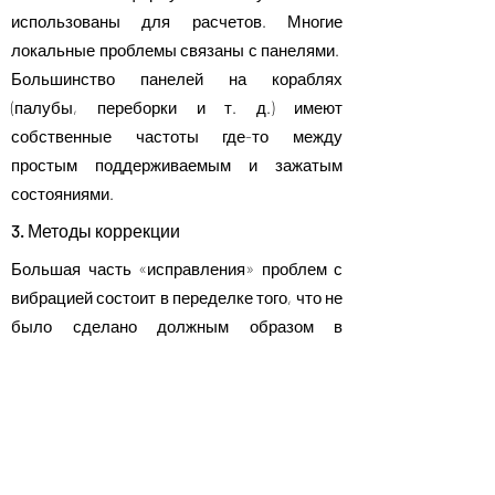
использованы для расчетов. Многие
локальные проблемы связаны с панелями.
Большинство панелей на кораблях
(палубы, переборки и т. д.) имеют
собственные частоты где-то между
простым поддерживаемым и зажатым
состояниями.
3. Методы коррекции
Большая часть «исправления» проблем с
вибрацией состоит в переделке того, что не
было сделано должным образом в
конструкции корабля. Поэтому часто
бывает целесообразно пересмотреть
определенные рекомендации по
проектированию, чтобы убедиться, что они
действительны. Следующее может