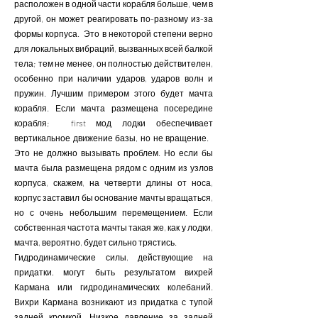
расположен в одной части корабля больше, чем в
другой, он может реагировать по-разному из-за
формы корпуса. Это в некоторой степени верно
для локальных вибраций, вызванных всей балкой
тела; тем не менее, он полностью действителен,
особенно при наличии ударов, ударов волн и
пружин. Лучшим примером этого будет мачта
корабля. Если мачта размещена посередине
корабля; first мод лодки обеспечивает
вертикальное движение базы, но не вращение.
Это не должно вызывать проблем. Но если бы
мачта была размещена рядом с одним из узлов
корпуса, скажем, на четверти длины от носа,
корпус заставил бы основание мачты вращаться,
но с очень небольшим перемещением. Если
собственная частота мачты такая же, как у лодки,
мачта, вероятно, будет сильно трястись.
Гидродинамические силы, действующие на
придатки, могут быть результатом вихрей
Кармана или гидродинамических колебаний.
Вихри Кармана возникают из придатка с тупой
задней кромкой. Низкое давление за задней