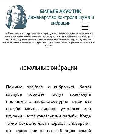
БИЛЬГЕ АКУСТИК
Инженерство контроля шума и
вибрации
<<Я не знаю, кем представляюсь миру; однако сам себе я всегда казался всего
лишь мальчиком, играющим на морском берегу, который забавляется, находя то
особенно гладкий камешек, то необычайно красивую ракушку, в то время как
великий океан истины лежит перед ним совершенно неисследованным.>>
- Исаак
Нютон
Локальные вибрации
Помимо проблем с вибрацией балки
корпуса корабля, могут возникнуть
проблемы с инфраструктурой, такой как
палуба, мачта, силовая установка или
крупные части конструкции палубы. Когда
такие большие части корабля вибрируют,
это также влияет на вибрацию самой