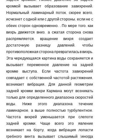
кромкой вызывает образование завихрений.
Нормальный ламинарный поток, скорее всего,
исчезнет с одной или с другой стороны, если не с
обеих сторон одновременно. . По мере того, как
вихрь движется вниз, а сжатая сторона снова
распрямляется, вращение вихря создает
достаточную разницу давлений, чтобы
противоположная сторона превратилась в вихрь.
Эта чередующаяся картина воды сохраняется и
вызывает переменное давление на задней
кромке выступа. Если частота завихрений
совпадает с собственной частотой растяжения,
возникает вибрация. Для данной геометрии
задней кромки вихри Кармана могут возникать
только для определенного диапазона скоростей
воды. Ниже этого диапазона течение
ламинарное, а выше полностью турбулентное.
Частота вихрей уменьшается при слепоте
задней кромки. Чаще всего это явление
возникает на борту, когда вибрация лопасти
гребного винта вызывает слышимый (иногда