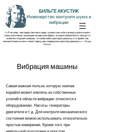
БИЛЬГЕ АКУСТИК
Инженерство контроля шума и
вибрации
<<Я не знаю, кем представляюсь миру; однако сам себе я всегда казался всего
лишь мальчиком, играющим на морском берегу, который забавляется, находя то
особенно гладкий камешек, то необычайно красивую ракушку, в то время как
великий океан истины лежит перед ним совершенно неисследованным.>>
- Исаак
Нютон
Вибрация машины
Самая важная польза, которую экипаж
корабля может извлечь из собственных
усилий в области вибрации, относится к
оборудованию. Насосы, генераторы,
двигатели и т.д. Для контроля механического
состояния можно использовать относительно
простые измерения. Кроме того, при
небольшой подготовке и простом