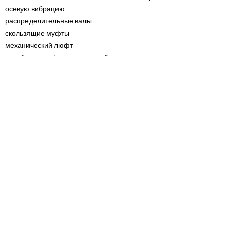
осевую вибрацию
распределительные валы
скользящие муфты
механический люфт
ослабленные фундаментные болты
Масляный цикл или проскальзывание - в два
раза или меньше скорости шпинделя
Изношенные ремни
unadjusted ремни и шкивы
Модифицированные возвратно-
поступательные элементы, вызывающие
дополнительные крутильные колебания
Высокая частота
Вибрация из-за ударов
Неисправные подшипники - случайная или
грубая вибрация
слабые шестерни
скользящие муфты