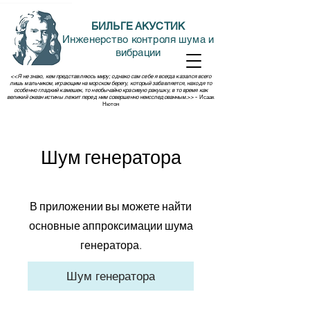
БИЛЬГЕ АКУСТИК
Инженерство контроля шума и
вибрации
<<Я не знаю, кем представляюсь миру; однако сам себе я всегда казался всего
лишь мальчиком, играющим на морском берегу, который забавляется, находя то
особенно гладкий камешек, то необычайно красивую ракушку, в то время как
великий океан истины лежит перед ним совершенно неисследованным.>>
- Исаак
Нютон
Шум генератора
В приложении вы можете найти
основные аппроксимации шума
генератора.
Шум генератора