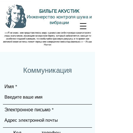
БИЛЬГЕ АКУСТИК
Инженерство контроля шума и
вибрации
<<Я не знаю, кем представляюсь миру; однако сам себе я всегда казался всего
лишь мальчиком, играющим на морском берегу, который забавляется, находя то
особенно гладкий камешек, то необычайно красивую ракушку, в то время как
великий океан истины лежит перед ним совершенно неисследованным.>>
- Исаак
Нютон
Коммуникация
Имя
Электронное письмо
Код
телефон